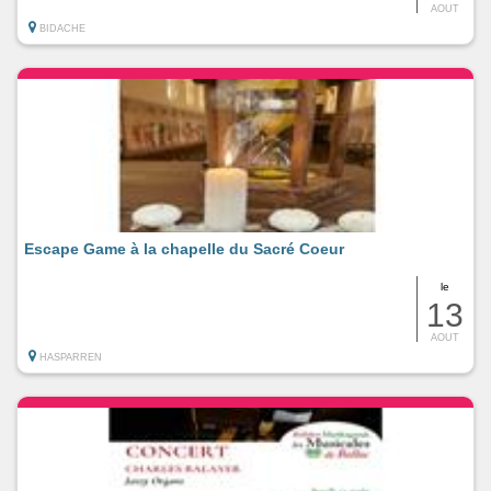
AOUT
BIDACHE
Escape Game à la chapelle du Sacré Coeur
le
13
AOUT
HASPARREN