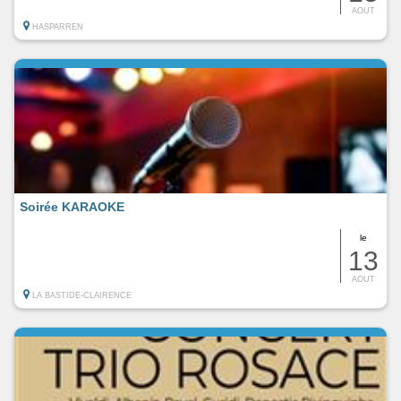
AOUT
HASPARREN
Soirée KARAOKE
le
13
AOUT
LA BASTIDE-CLAIRENCE