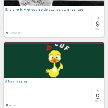
Encierro ttiki et course de vaches dans les rues.
le
9
AOUT
HASPARREN
Fêtes locales
le
9
AOUT
SAMES