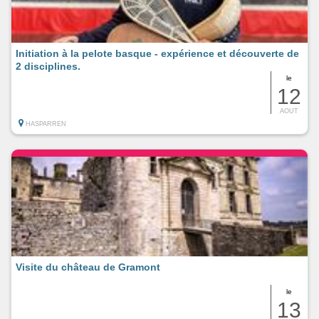
Initiation à la pelote basque - expérience et découverte de
2 disciplines.
le
12
AOUT
HASPARREN
Visite du château de Gramont
le
13