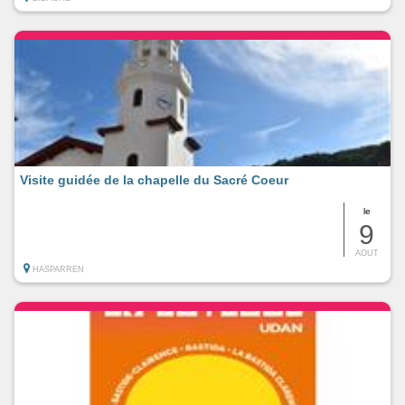
Visite guidée de la chapelle du Sacré Coeur
le
9
AOUT
HASPARREN