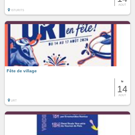
AOUT
ISTURITS
Fête de village
le
14
AOUT
URT