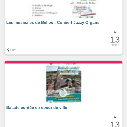
Les musicales de Belloc : Concert Jazzy Organs
le
13
AOUT
URT
Balade contée en coeur de ville
le
13