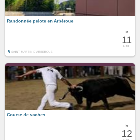
Randonnée pelote en Arbéroue
le
11
AOUT
SAINT-MARTIN-D'ARBEROUE
Course de vaches
le
12
AOUT