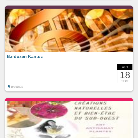
Bardozen Kantuz
until
18
SEPT
BARDOS