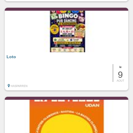
Loto
le
9
AOUT
HASPARREN