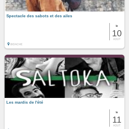
Spectacle des sabots et des ailes
le
10
AOUT
BIDACHE
Les mardis de l'été
le
11
AOUT