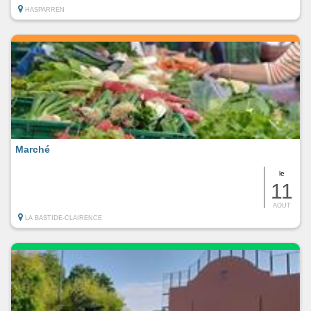
HASPARREN
Marché
le
11
AOUT
LA BASTIDE-CLAIRENCE