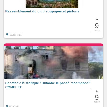
Rassemblement du club soupapes et pistons
le
9
AOUT
HASPARREN
Spectacle historique "Bidache le passé recomposé"
COMPLET
le
9
AOUT
BIDACHE