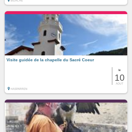
BIDACHE
Visite guidée de la chapelle du Sacré Coeur
le
10
AOUT
HASPARREN