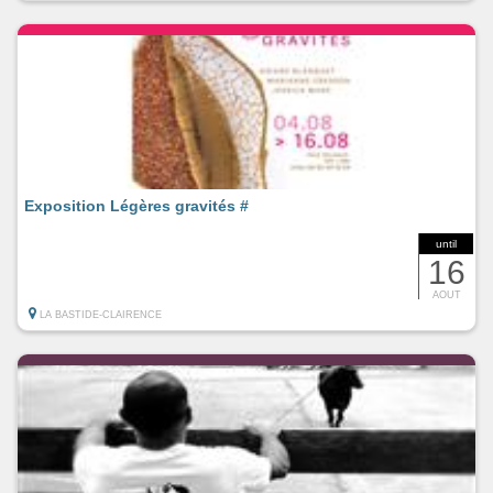
Exposition Légères gravités #
until
16
AOUT
LA BASTIDE-CLAIRENCE