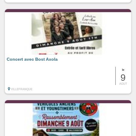
Concert avec Bost Axola
le
9
AOUT
VILLEFRANQUE