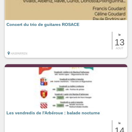
Concert du trio de guitares ROSACE
le
13
AOUT
HASPARREN
Les vendredis de l'Arbéroue : balade nocturne
le
14