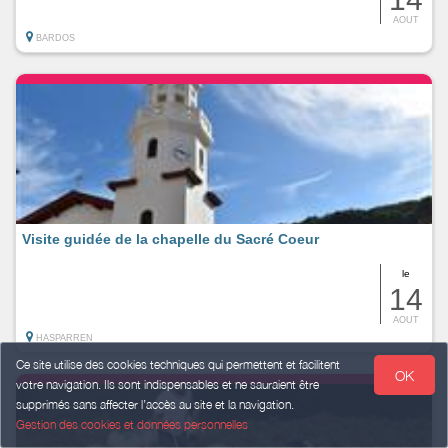
AOUT
BARDOS
Visite guidée de la chapelle du Sacré Coeur
le
14
AOUT
HASPARREN
Ce site utilise des cookies techniques qui permettent et facilitent
OK
votre navigation. Ils sont indispensables et ne sauraient être
supprimés sans affecter l’accès au site et la navigation.
Gestion des cookies et données personnelles